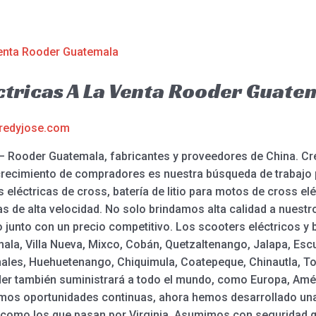
ctricas A La Venta Rooder Guate
redyjose.com
– Rooder Guatemala, fabricantes y proveedores de China. Crea
l crecimiento de compradores es nuestra búsqueda de trabajo 
as eléctricas de cross, batería de litio para motos de cross el
icas de alta velocidad. No solo brindamos alta calidad a nues
 junto con un precio competitivo. Los scooters eléctricos y 
ala, Villa Nueva, Mixco, Cobán, Quetzaltenango, Jalapa, Esc
anales, Huehuetenango, Chiquimula, Coatepeque, Chinautla, To
er también suministrará a todo el mundo, como Europa, Améric
mos oportunidades continuas, ahora hemos desarrollado una
 como los que pasan por Virginia. Asumimos con seguridad 