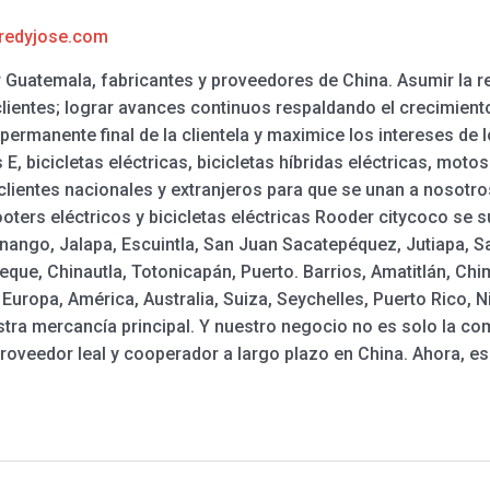
redyjose.com
Guatemala, fabricantes y proveedores de China. Asumir la re
lientes; lograr avances continuos respaldando el crecimien
permanente final de la clientela y maximice los intereses de 
, bicicletas eléctricas, bicicletas híbridas eléctricas, moto
clientes nacionales y extranjeros para que se unan a nosotr
ooters eléctricos y bicicletas eléctricas Rooder citycoco se
nango, Jalapa, Escuintla, San Juan Sacatepéquez, Jutiapa, Sa
ue, Chinautla, Totonicapán, Puerto. Barrios, Amatitlán, Chi
Europa, América, Australia, Suiza, Seychelles, Puerto Rico, 
stra mercancía principal. Y nuestro negocio no es solo la co
proveedor leal y cooperador a largo plazo en China. Ahora, 