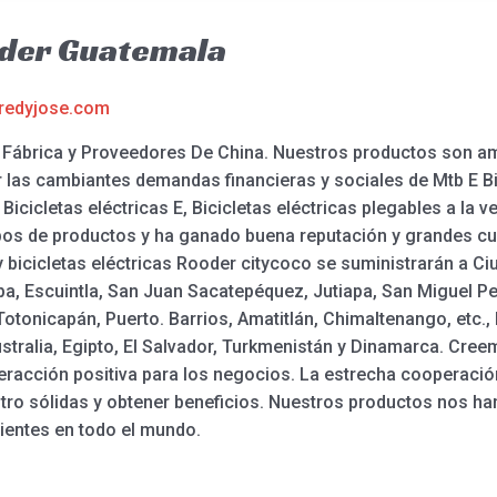
oder Guatemala
redyjose.com
, Fábrica y Proveedores De China. Nuestros productos son a
 las cambiantes demandas financieras y sociales de Mtb E Bik
 Bicicletas eléctricas E, Bicicletas eléctricas plegables a la v
os de productos y ha ganado buena reputación y grandes cu
y bicicletas eléctricas Rooder citycoco se suministrarán a Ci
a, Escuintla, San Juan Sacatepéquez, Jutiapa, San Miguel Pe
Totonicapán, Puerto. Barrios, Amatitlán, Chimaltenango, etc.
tralia, Egipto, El Salvador, Turkmenistán y Dinamarca. Cree
teracción positiva para los negocios. La estrecha cooperaci
ro sólidas y obtener beneficios. Nuestros productos nos ha
lientes en todo el mundo.