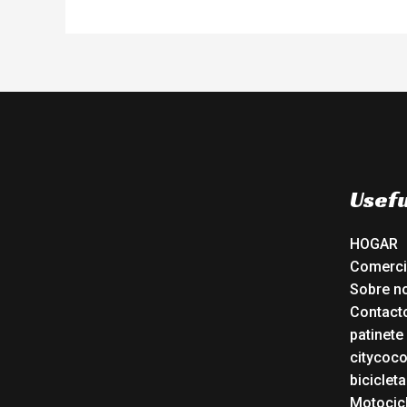
Usefu
HOGAR
Comerc
Sobre n
Contact
patinete
citycoc
bicicleta
Motocicl