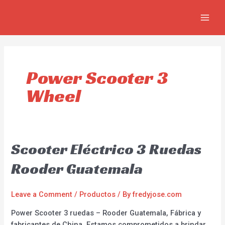
Skip
MAIN
to
MEN
content
Power Scooter 3
Wheel
Scooter Eléctrico 3 Ruedas
Rooder Guatemala
Leave a Comment
/
Productos
/ By
fredyjose.com
Power Scooter 3 ruedas – Rooder Guatemala, Fábrica y
fabricantes de China. Estamos comprometidos a brindar