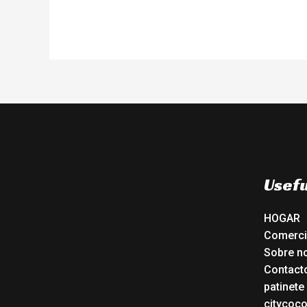
Usefu
HOGAR
Comerc
Sobre n
Contact
patinete
citycoc