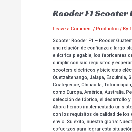
Rooder F1 Scooter
Leave a Comment
/
Productos
/ By
f
Scooter Rooder F1 – Rooder Guatemal
una relación de confianza a largo pla
eléctrica plegable, los fabricantes d
cumplir con sus requisitos y espera
scooters eléctricos y bicicletas elé
Quetzaltenango, Jalapa, Escuintla, 
Coatepeque, Chinautla, Totonicapán,
como Europa, América, Australia, Pe
selección de fábrica, el desarrollo 
Ahora hemos implementado un sistem
con los requisitos de calidad de lo
envío. Su éxito, nuestra gloria: Nue
esfuerzos para lograr esta situación