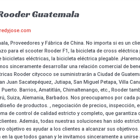
 Rooder Guatemala
redyjose.com
a, Proveedores y Fábrica de China. No importa si es un cli
zo para el scooter Rooder F1, la bicicleta de cross eléctrica 
e bicicletas eléctricas, la bicicleta eléctrica plegable. ¡Har
mos sinceramente desarrollar una relación comercial de ben
ctricas Rooder citycoco se suministrarán a Ciudad de Guatema
San Juan Sacatepéquez, Jutiapa, San Miguel Petapa, Villa Ca
 Puerto. Barrios, Amatitlán, Chimaltenango, etc., Rooder tam
rú, Suiza, Alemania, Barbados. Nos preocupamos por cada pa
y diseño de productos. , negociación de precios, inspección, 
a de control de calidad estricto y completo, que garantiza
s clientes. Además, todas nuestras soluciones han sido estri
stro objetivo es ayudar a los clientes a alcanzar sus objetiv
 en la que todos ganan y le invitamos sinceramente a unirse