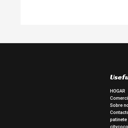
Usefu
HOGAR
Comerc
Sobre n
Contact
patinete
citycoc