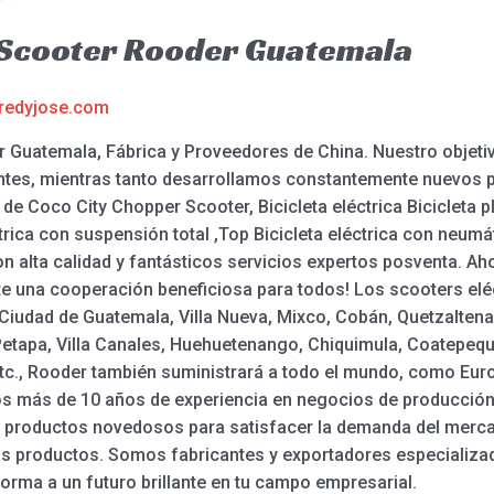
 Scooter Rooder Guatemala
redyjose.com
Guatemala, Fábrica y Proveedores de China. Nuestro objetivo
tentes, mientras tanto desarrollamos constantemente nuevos 
de Coco City Chopper Scooter, Bicicleta eléctrica Bicicleta p
léctrica con suspensión total ,Top Bicicleta eléctrica con neu
on alta calidad y fantásticos servicios expertos posventa. 
e una cooperación beneficiosa para todos! Los scooters eléct
Ciudad de Guatemala, Villa Nueva, Mixco, Cobán, Quetzaltena
etapa, Villa Canales, Huehuetenango, Chiquimula, Coatepeque
etc., Rooder también suministrará a todo el mundo, como Euro
s más de 10 años de experiencia en negocios de producción
e productos novedosos para satisfacer la demanda del merc
s productos. Somos fabricantes y exportadores especializad
orma a un futuro brillante en tu campo empresarial.