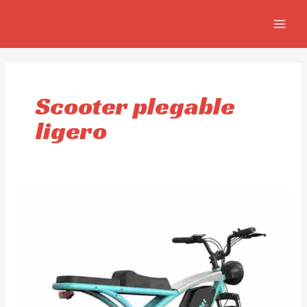
Skip
MAIN
to
MEN
content
Scooter plegable
ligero