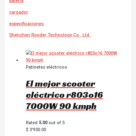
batería
cargador
e
specificaciones
Shenzhen Rooder Technology Co., Ltd.
Patinetes eléctricos
El mejor scooter
eléctrico r803o16
7000W 90 kmph
Rated
5.00
out of 5
$
3'930.00