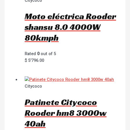
Citycoco
Moto eléctrica Rooder
shansu 8.0 4000W
80kmph
Rated
0
out of 5
$
5'796.00
Citycoco
Patinete Citycoco
Rooder hm8 3000w
40ah