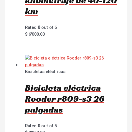
kilometraje de 40-120
km
Rated
0
out of 5
$
6'000.00
Bicicletas eléctricas
Bicicleta eléctrica
Rooder r809-s3 26
pulgadas
Rated
0
out of 5