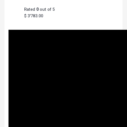
Rated
0
out of 5
$
3'783.00