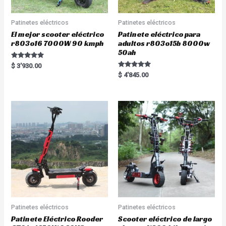
Patinetes eléctricos
Patinetes eléctricos
El mejor scooter eléctrico
Patinete eléctrico para
r803o16 7000W 90 kmph
adultos r803o15b 8000w
50ah
Rated
$
3'930.00
5.00
Rated
$
4'845.00
out of 5
5.00
out of 5
Patinetes eléctricos
Patinetes eléctricos
Patinete Eléctrico Rooder
Scooter eléctrico de largo