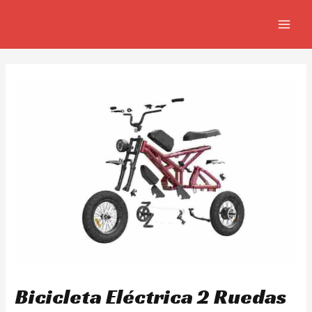
Skip
Navegación
MAIN
to
de
MEN
content
entradas
Bicicleta Eléctrica 2 Ruedas