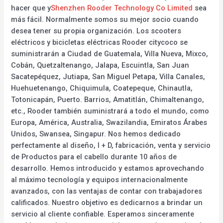
hacer que y
Shenzhen Rooder Technology Co Limited
sea
más fácil. Normalmente somos su mejor socio cuando
desea tener su propia organización. Los scooters
eléctricos y bicicletas eléctricas Rooder citycoco se
suministrarán a Ciudad de Guatemala, Villa Nueva, Mixco,
Cobán, Quetzaltenango, Jalapa, Escuintla, San Juan
Sacatepéquez, Jutiapa, San Miguel Petapa, Villa Canales,
Huehuetenango, Chiquimula, Coatepeque, Chinautla,
Totonicapán, Puerto. Barrios, Amatitlán, Chimaltenango,
etc., Rooder también suministrará a todo el mundo, como
Europa, América, Australia, Swazilandia, Emiratos Árabes
Unidos, Swansea, Singapur. Nos hemos dedicado
perfectamente al diseño, I + D, fabricación, venta y servicio
de Productos para el cabello durante 10 años de
desarrollo. Hemos introducido y estamos aprovechando
al máximo tecnología y equipos internacionalmente
avanzados, con las ventajas de contar con trabajadores
calificados. Nuestro objetivo es dedicarnos a brindar un
servicio al cliente confiable. Esperamos sinceramente