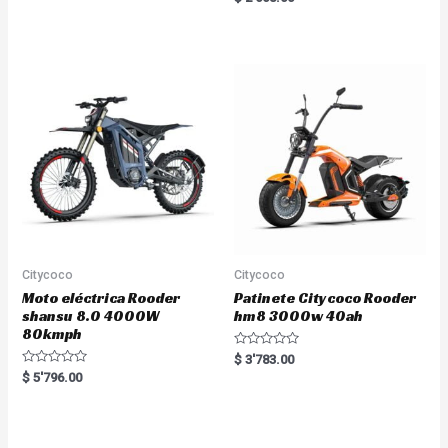
t
a
e
t
d
e
0
d
o
0
u
o
t
u
o
t
f
o
5
f
5
Citycoco
Citycoco
Moto eléctrica Rooder
Patinete Citycoco Rooder
shansu 8.0 4000W
hm8 3000w 40ah
80kmph
R
$
3'783.00
a
R
$
5'796.00
t
a
e
t
d
e
0
d
o
0
u
o