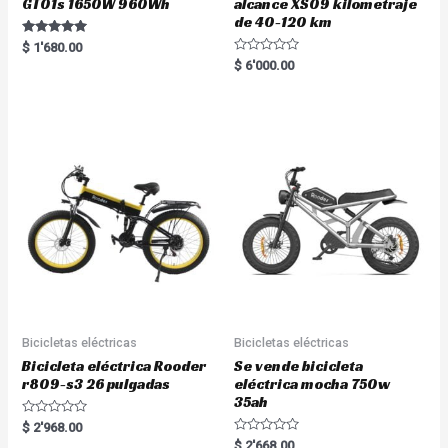
GT01s 1650W 960Wh
alcance XS09 kilometraje
de 40-120 km
Rated
$
1'680.00
5.00
R
$
6'000.00
out of 5
a
t
e
d
0
o
u
t
o
f
5
Bicicletas eléctricas
Bicicletas eléctricas
Bicicleta eléctrica Rooder
Se vende bicicleta
r809-s3 26 pulgadas
eléctrica mocha 750w
35ah
R
$
2'968.00
a
R
$
2'668.00