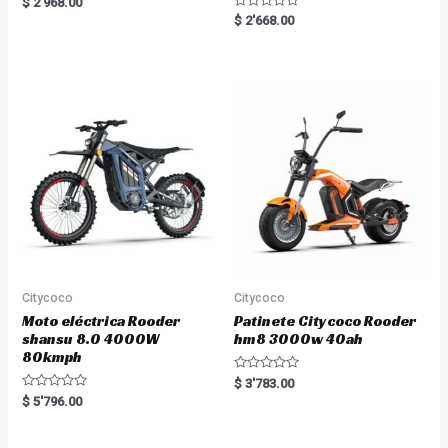
$
2'968.00
a
R
$
2'668.00
t
a
e
t
d
e
0
d
o
0
u
o
t
u
o
t
f
o
5
f
5
Citycoco
Citycoco
Moto eléctrica Rooder
Patinete Citycoco Rooder
shansu 8.0 4000W
hm8 3000w 40ah
80kmph
R
$
3'783.00
a
R
$
5'796.00
t
a
e
t
d
e
0
d