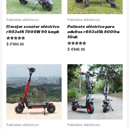
Patinetes eléctricos
Patinetes eléctricos
El mejor scooter eléctrico
Patinete eléctrico para
r803o16 7000W 90 kmph
adultos r803o15b 8000w
50ah
Rated
$
3'930.00
5.00
Rated
$
4'845.00
out of 5
5.00
out of 5
Patinetes eléctricos
Patinetes eléctricos