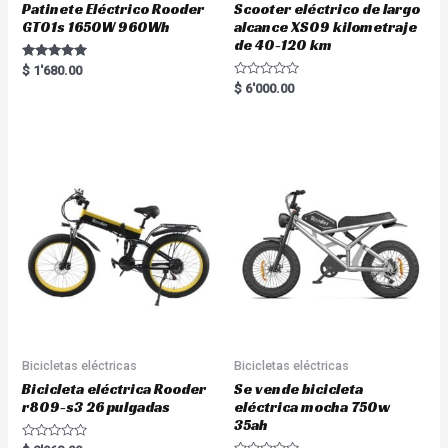
Patinete Eléctrico Rooder
Scooter eléctrico de largo
GT01s 1650W 960Wh
alcance XS09 kilometraje
de 40-120 km
Rated
$
1'680.00
5.00
R
$
6'000.00
out of 5
a
t
e
d
0
o
u
t
o
f
5
Bicicletas eléctricas
Bicicletas eléctricas
Bicicleta eléctrica Rooder
Se vende bicicleta
r809-s3 26 pulgadas
eléctrica mocha 750w
35ah
R