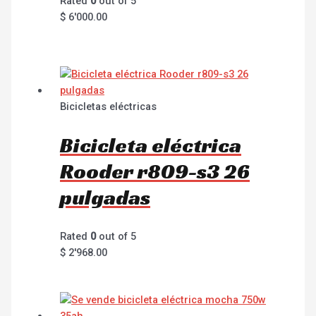
Rated
0
out of 5
$
6'000.00
Bicicletas eléctricas
Bicicleta eléctrica
Rooder r809-s3 26
pulgadas
Rated
0
out of 5
$
2'968.00