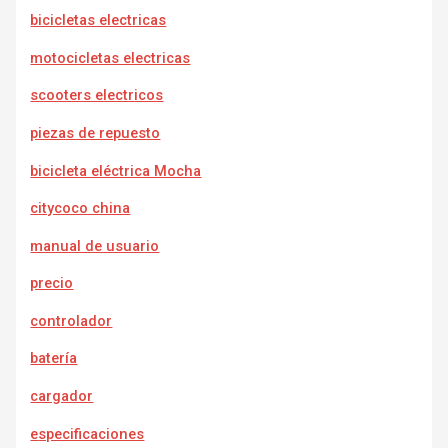
bicicletas electricas
motocicletas electricas
scooters electricos
piezas de repuesto
bicicleta eléctrica Mocha
citycoco china
manual de usuario
precio
controlador
batería
cargador
e
specificaciones