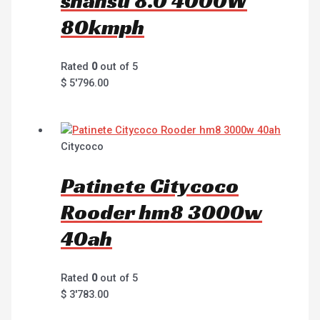
shansu 8.0 4000W
80kmph
Rated
0
out of 5
$
5'796.00
Citycoco
Patinete Citycoco
Rooder hm8 3000w
40ah
Rated
0
out of 5
$
3'783.00