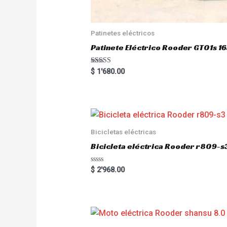
Patinetes eléctricos
Patinete Eléctrico Rooder GT01s
Rated
$
1'680.00
5.00
out of 5
Bicicletas eléctricas
Bicicleta eléctrica Rooder r809-s
R
$
2'968.00
a
t
e
d
0
o
u
t