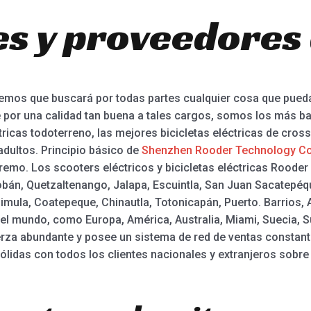
es y proveedores 
reemos que buscará por todas partes cualquier cosa que pue
 por una calidad tan buena a tales cargos, somos los más baj
icas todoterreno, las mejores bicicletas eléctricas de cross,
adultos. Principio básico de
Shenzhen Rooder Technology Co
upremo. Los scooters eléctricos y bicicletas eléctricas Roode
obán, Quetzaltenango, Jalapa, Escuintla, San Juan Sacatepéq
mula, Coatepeque, Chinautla, Totonicapán, Puerto. Barrios, A
el mundo, como Europa, América, Australia, Miami, Suecia, 
erza abundante y posee un sistema de red de ventas constant
ólidas con todos los clientes nacionales y extranjeros sobre