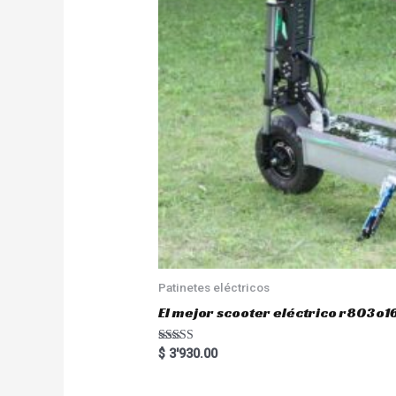
Patinetes eléctricos
El mejor scooter eléctrico r803
Rated
$
3'930.00
5.00
out of 5