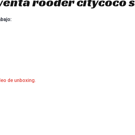
venta rooder citycoco 
abajo:
deo de unboxing.