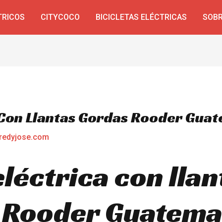
TRICOS
CITYCOCO
BICICLETAS ELÉCTRICAS
SOBR
a Con Llantas Gordas Rooder Gua
redyjose.com
eléctrica con llan
 Rooder Guatema