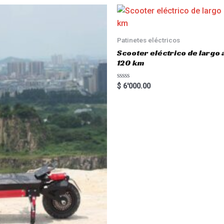
Patinetes eléctricos
Scooter eléctrico de largo
120 km
R
$
6'000.00
a
t
e
d
0
o
u
t
o
f
5