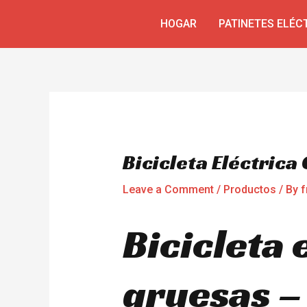
Skip
Navegación
HOGAR
PATINETES ELÉC
to
de
content
entradas
Bicicleta Eléctric
Leave a Comment
/
Productos
/ By
f
Bicicleta 
gruesas –