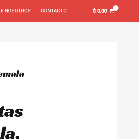
E NOSOTROS
CONTACTO
$
0.00
temala
tas
la,