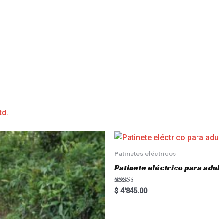
td.
Patinetes eléctricos
Patinete eléctrico para a
Rated
$
4'845.00
5.00
out of 5