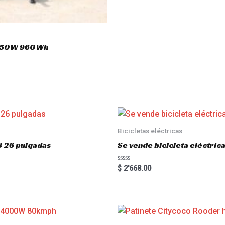
 1650W 960Wh
Bicicletas eléctricas
3 26 pulgadas
Se vende bicicleta eléctri
R
$
2'668.00
a
t
e
d
0
o
u
t