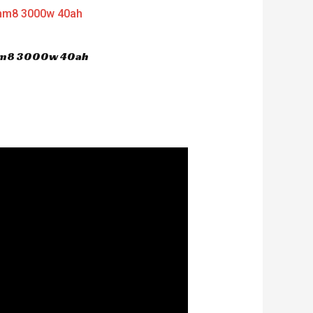
 hm8 3000w 40ah