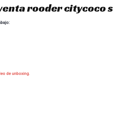
venta rooder citycoco 
abajo:
deo de unboxing.