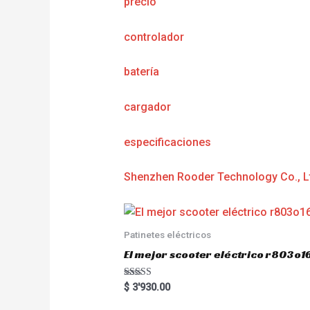
precio
controlador
batería
cargador
e
specificaciones
Shenzhen Rooder Technology Co., L
Patinetes eléctricos
El mejor scooter eléctrico r803
Rated
$
3'930.00
5.00
out of 5