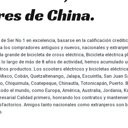
es de China.
de Ser No.1 en excelencia, basarse en la calificación creditici
a los compradores antiguos y nuevos, nacionales y extranjero
da grande de bicicleta de cross eléctrica, Bicicleta eléctrica 
A lo largo de más de 8 años de actividad, hemos acumulado un
ros productos. Los scooters eléctricos y bicicletas eléctri
 Mixco, Cobán, Quetzaltenango, Jalapa, Escuintla, San Juan 
o, Chiquimula, Coatepeque, Chinautla, Totonicapán, Puerto. B
 todo el mundo, como Europa, América, Australia, Jordania, 
esarial Calidad primero, honrando los contratos y mantenien
atisfactorios. Amigos tanto nacionales como extranjeros son 
s.