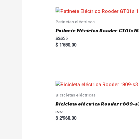
Patinetes eléctricos
Patinete Eléctrico Rooder GT01s
Rated
$
1'680.00
5.00
out of 5
Bicicletas eléctricas
Bicicleta eléctrica Rooder r809-s
R
$
2'968.00
a
t
e
d
0