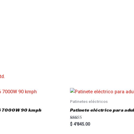
td.
Patinetes eléctricos
o16 7000W 90 kmph
Patinete eléctrico para a
Rated
$
4'845.00
5.00
out of 5