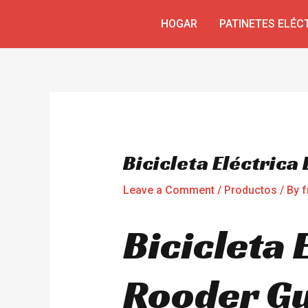
Skip
Navegación
HOGAR
PATINETES ELÉC
to
de
content
entradas
Bicicleta Eléctric
Leave a Comment
/
Productos
/ By
f
Bicicleta 
Rooder Gu