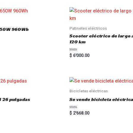
Patinetes eléctricos
 1650W 960Wh
Scooter eléctrico de largo
120 km
R
$
6'000.00
a
t
e
d
0
o
u
t
o
Bicicletas eléctricas
f
5
3 26 pulgadas
Se vende bicicleta eléctri
R
$
2'668.00
a
t
e
d
0