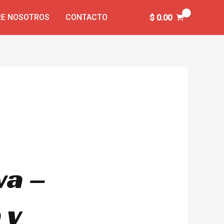
E NOSOTROS
CONTACTO
$
0.00
va –
 y