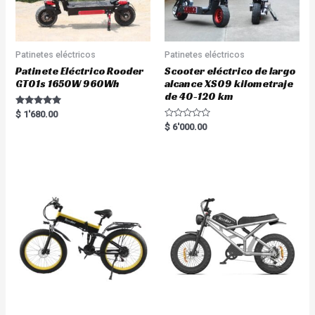
Patinetes eléctricos
Patinetes eléctricos
Patinete Eléctrico Rooder
Scooter eléctrico de largo
GT01s 1650W 960Wh
alcance XS09 kilometraje
de 40-120 km
Rated
$
1'680.00
5.00
R
$
6'000.00
out of 5
a
t
e
d
0
o
u
t
o
f
5