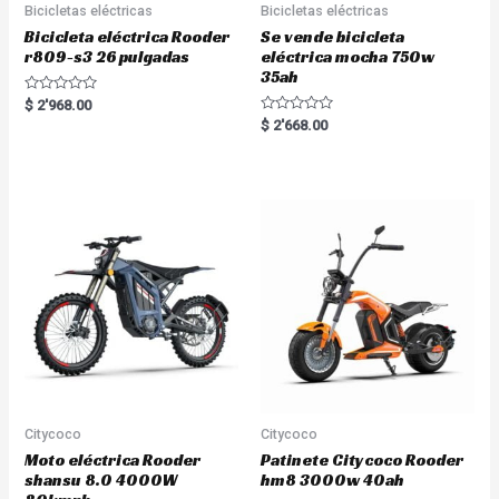
Bicicletas eléctricas
Bicicletas eléctricas
Bicicleta eléctrica Rooder
Se vende bicicleta
r809-s3 26 pulgadas
eléctrica mocha 750w
35ah
R
$
2'968.00
a
R
$
2'668.00
t
a
e
t
d
e
0
d
o
0
u
o
t
u
o
t
f
o
5
f
5
Citycoco
Citycoco
Moto eléctrica Rooder
Patinete Citycoco Rooder
shansu 8.0 4000W
hm8 3000w 40ah