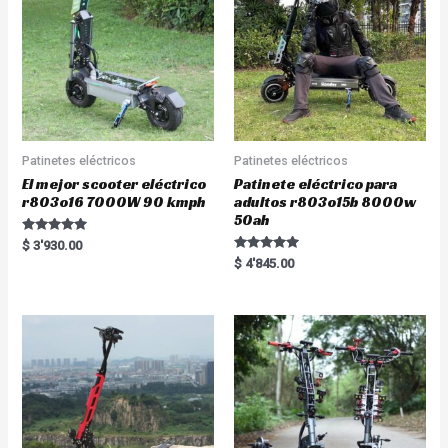
Patinetes eléctricos
Patinetes eléctricos
El mejor scooter eléctrico
Patinete eléctrico para
r803o16 7000W 90 kmph
adultos r803o15b 8000w
50ah
Rated
$
3'930.00
5.00
Rated
$
4'845.00
out of 5
5.00
out of 5