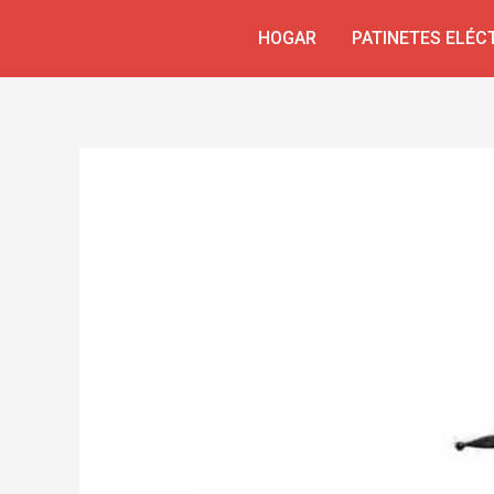
Skip
Navegación
HOGAR
PATINETES ELÉC
to
de
content
entradas