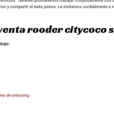
servicios. También prometemos trabajar conjuntamente con s
or y compartir el éxito juntos. Le invitamos cordialmente a vi
venta rooder citycoco 
abajo:
deo de unboxing.