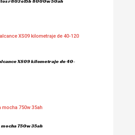
dultos r803o15b 8000w 50ah
 alcance XS09 kilometraje de 40-
ca mocha 750w 35ah