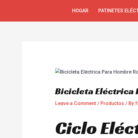
Skip
Navegación
HOGAR
PATINETES ELÉC
to
de
content
entradas
Bicicleta Eléctric
Leave a Comment
/
Productos
/ By
f
Ciclo Elé