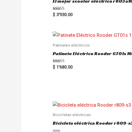
El mejor scooter eléctrico r803
Rated
$
3'930.00
5.00
out of 5
Patinetes eléctricos
Patinete Eléctrico Rooder GT01s
Rated
$
1'680.00
5.00
out of 5
Bicicletas eléctricas
Bicicleta eléctrica Rooder r809-s