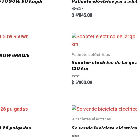
o16 7000W 90 kmph
Patinete eléctrico para a
Rated
$
4'845.00
5.00
out of 5
Patinetes eléctricos
 1650W 960Wh
Scooter eléctrico de largo
120 km
R
$
6'000.00
a
t
e
d
0
o
u
t
o
Bicicletas eléctricas
f
5
3 26 pulgadas
Se vende bicicleta eléctri