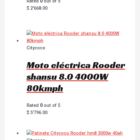
Rated
0
out of 5
$
2'668.00
Citycoco
Moto eléctrica Rooder
shansu 8.0 4000W
80kmph
Rated
0
out of 5
$
5'796.00