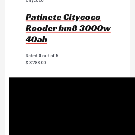
Citycoco
Patinete Citycoco
Rooder hm8 3000w
40ah
Rated
0
out of 5
$
3'783.00