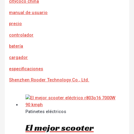
citycoco china
manual de usuario
precio
controlador
batería
cargador
e
specificaciones
Shenzhen Rooder Technology Co., Ltd.
Patinetes eléctricos
El mejor scooter