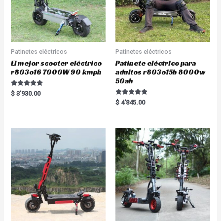
Patinetes eléctricos
Patinetes eléctricos
El mejor scooter eléctrico
Patinete eléctrico para
r803o16 7000W 90 kmph
adultos r803o15b 8000w
50ah
Rated
$
3'930.00
5.00
Rated
$
4'845.00
out of 5
5.00
out of 5