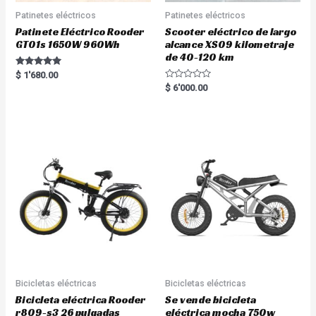
Patinetes eléctricos
Patinetes eléctricos
Patinete Eléctrico Rooder
Scooter eléctrico de largo
GT01s 1650W 960Wh
alcance XS09 kilometraje
de 40-120 km
Rated
$
1'680.00
5.00
R
$
6'000.00
out of 5
a
t
e
d
0
o
u
t
o
f
5
Bicicletas eléctricas
Bicicletas eléctricas
Bicicleta eléctrica Rooder
Se vende bicicleta
r809-s3 26 pulgadas
eléctrica mocha 750w