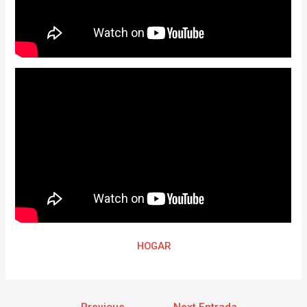
HOGAR
←
Previous
Next Entrada
→