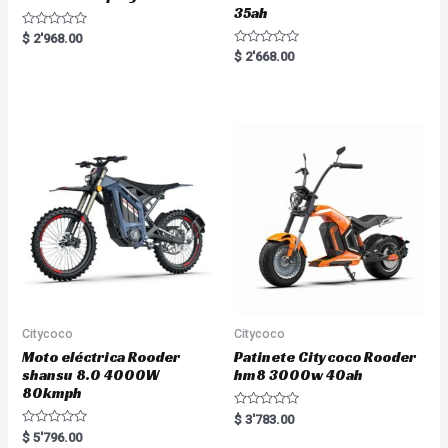
35ah
R
$
2'968.00
a
R
$
2'668.00
t
a
e
t
d
e
0
d
o
0
u
o
t
u
o
t
f
o
5
f
5
Citycoco
Citycoco
Moto eléctrica Rooder
Patinete Citycoco Rooder
shansu 8.0 4000W
hm8 3000w 40ah
80kmph
R
$
3'783.00
a
R
$
5'796.00
t
a