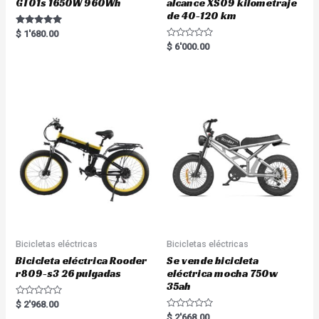
GT01s 1650W 960Wh
alcance XS09 kilometraje
de 40-120 km
Rated
$
1'680.00
5.00
R
$
6'000.00
out of 5
a
t
e
d
0
o
u
t
o
f
5
Bicicletas eléctricas
Bicicletas eléctricas
Bicicleta eléctrica Rooder
Se vende bicicleta
r809-s3 26 pulgadas
eléctrica mocha 750w
35ah
R
$
2'968.00
a
R
$
2'668.00