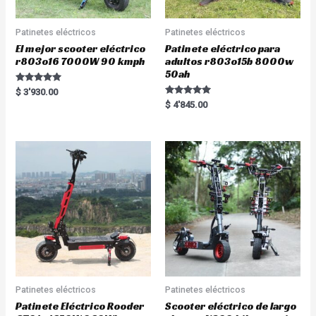
Patinetes eléctricos
Patinetes eléctricos
El mejor scooter eléctrico
Patinete eléctrico para
r803o16 7000W 90 kmph
adultos r803o15b 8000w
50ah
Rated
$
3'930.00
5.00
Rated
$
4'845.00
out of 5
5.00
out of 5
Patinetes eléctricos
Patinetes eléctricos
Patinete Eléctrico Rooder
Scooter eléctrico de largo