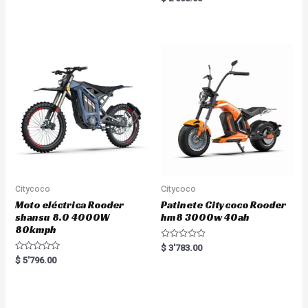
t
a
e
t
d
e
0
d
o
0
u
o
t
u
o
t
f
o
5
f
5
Citycoco
Citycoco
Moto eléctrica Rooder
Patinete Citycoco Rooder
shansu 8.0 4000W
hm8 3000w 40ah
80kmph
R
$
3'783.00
a
R
$
5'796.00
t
a
e
t
d
e
0
d
o
0
u
o