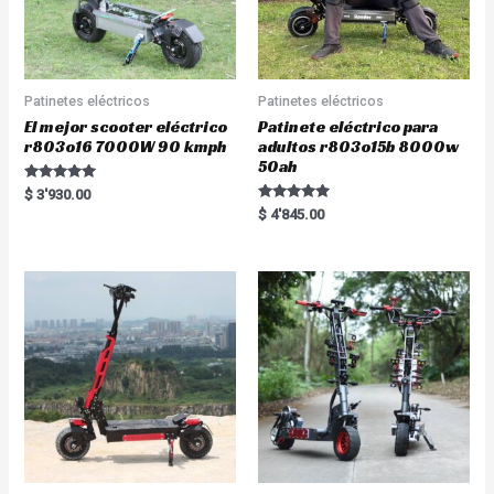
Patinetes eléctricos
Patinetes eléctricos
El mejor scooter eléctrico
Patinete eléctrico para
r803o16 7000W 90 kmph
adultos r803o15b 8000w
50ah
Rated
$
3'930.00
5.00
Rated
$
4'845.00
out of 5
5.00
out of 5