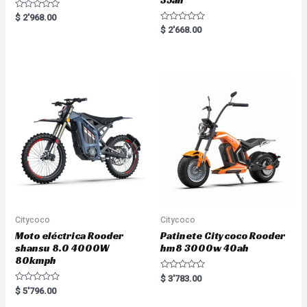
35ah
R
$
2'968.00
a
R
$
2'668.00
t
a
e
t
d
e
0
d
o
0
u
o
t
u
o
t
f
o
5
f
5
Citycoco
Citycoco
Moto eléctrica Rooder
Patinete Citycoco Rooder
shansu 8.0 4000W
hm8 3000w 40ah
80kmph
R
$
3'783.00
a
R
$
5'796.00
t
a
e
t