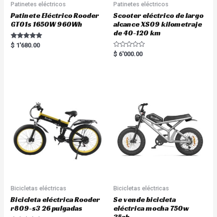
Patinetes eléctricos
Patinetes eléctricos
Patinete Eléctrico Rooder
Scooter eléctrico de largo
GT01s 1650W 960Wh
alcance XS09 kilometraje
de 40-120 km
Rated
$
1'680.00
5.00
R
$
6'000.00
out of 5
a
t
e
d
0
o
u
t
o
f
5
Bicicletas eléctricas
Bicicletas eléctricas
Bicicleta eléctrica Rooder
Se vende bicicleta
r809-s3 26 pulgadas
eléctrica mocha 750w