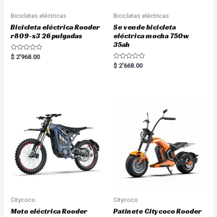
Bicicletas eléctricas
Bicicletas eléctricas
Bicicleta eléctrica Rooder
Se vende bicicleta
r809-s3 26 pulgadas
eléctrica mocha 750w
35ah
R
$
2'968.00
a
R
$
2'668.00
t
a
e
t
d
e
0
d
o
0
u
o
t
u
o
t
f
o
5
f
5
Citycoco
Citycoco
Moto eléctrica Rooder
Patinete Citycoco Rooder