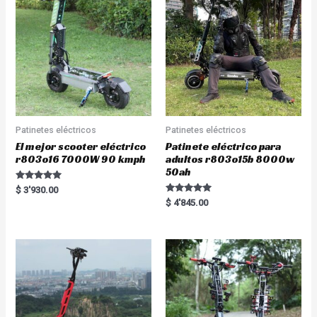
Patinetes eléctricos
Patinetes eléctricos
El mejor scooter eléctrico
Patinete eléctrico para
r803o16 7000W 90 kmph
adultos r803o15b 8000w
50ah
Rated
$
3'930.00
5.00
Rated
$
4'845.00
out of 5
5.00
out of 5