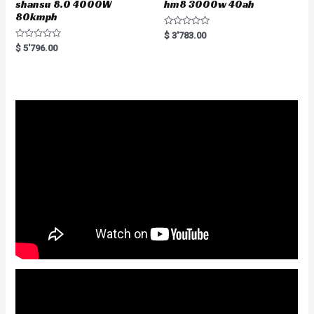
shansu 8.0 4000W
hm8 3000w 40ah
80kmph
R
$
3'783.00
a
R
$
5'796.00
t
a
e
t
d
e
0
d
o
0
u
o
t
u
o
t
f
o
5
f
5