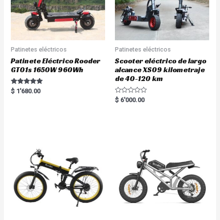
Patinetes eléctricos
Patinetes eléctricos
Patinete Eléctrico Rooder
Scooter eléctrico de largo
GT01s 1650W 960Wh
alcance XS09 kilometraje
de 40-120 km
Rated
$
1'680.00
5.00
R
$
6'000.00
out of 5
a
t
e
d
0
o
u
t
o
f
5