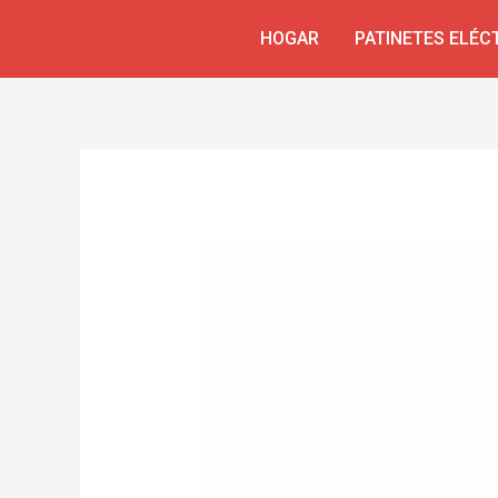
Skip
Navegación
HOGAR
PATINETES ELÉC
to
de
content
entradas