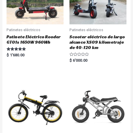
Patinetes eléctricos
Patinetes eléctricos
Patinete Eléctrico Rooder
Scooter eléctrico de largo
GT01s 1650W 960Wh
alcance XS09 kilometraje
de 40-120 km
Rated
$
1'680.00
5.00
R
$
6'000.00
out of 5
a
t
e
d
0
o
u
t
o
f
5