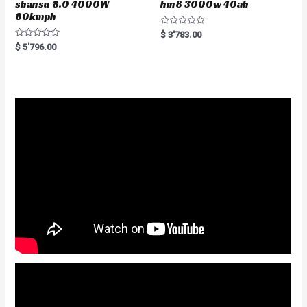
shansu 8.0 4000W
hm8 3000w 40ah
80kmph
R
$
3'783.00
a
R
$
5'796.00
t
a
e
t
d
e
0
d
o
0
u
o
t
u
o
t
f
o
5
f
5