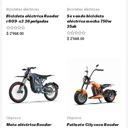
Bicicletas eléctricas
Bicicletas eléctricas
Bicicleta eléctrica Rooder
Se vende bicicleta
r809-s3 26 pulgadas
eléctrica mocha 750w
35ah
R
$
2'968.00
a
R
$
2'668.00
t
a
e
t
d
e
0
d
o
0
u
o
t
u
o
t
f
o
5
f
5
Citycoco
Citycoco
Moto eléctrica Rooder
Patinete Citycoco Rooder