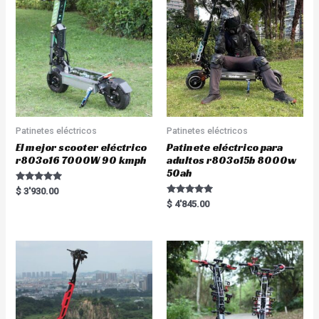
Patinetes eléctricos
Patinetes eléctricos
El mejor scooter eléctrico
Patinete eléctrico para
r803o16 7000W 90 kmph
adultos r803o15b 8000w
50ah
Rated
$
3'930.00
5.00
Rated
$
4'845.00
out of 5
5.00
out of 5