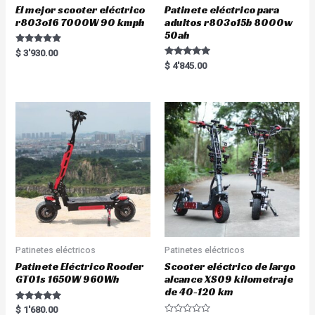
El mejor scooter eléctrico
Patinete eléctrico para
r803o16 7000W 90 kmph
adultos r803o15b 8000w
50ah
Rated
$
3'930.00
5.00
Rated
$
4'845.00
out of 5
5.00
out of 5
Patinetes eléctricos
Patinetes eléctricos
Patinete Eléctrico Rooder
Scooter eléctrico de largo
GT01s 1650W 960Wh
alcance XS09 kilometraje
de 40-120 km
Rated
$
1'680.00