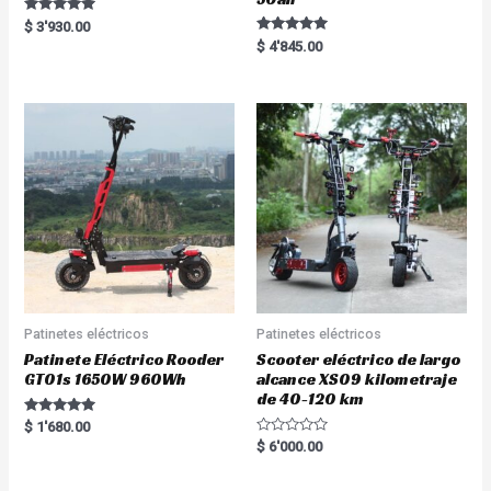
Rated
$
3'930.00
5.00
Rated
$
4'845.00
out of 5
5.00
out of 5
Patinetes eléctricos
Patinetes eléctricos
Patinete Eléctrico Rooder
Scooter eléctrico de largo
GT01s 1650W 960Wh
alcance XS09 kilometraje
de 40-120 km
Rated
$
1'680.00
5.00
R
$
6'000.00
out of 5
a
t
e