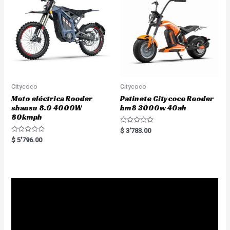
5
f
5
Citycoco
Citycoco
Moto eléctrica Rooder
Patinete Citycoco Rooder
shansu 8.0 4000W
hm8 3000w 40ah
80kmph
R
$
3'783.00
a
R
$
5'796.00
t
a
e
t
d
e
0
d
o
0
u
o
t
u
o
t
f
o
5
f
5