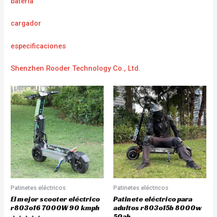
batería
cargador
e
specificaciones
Shenzhen Rooder Technology Co., Ltd.
Patinetes eléctricos
Patinetes eléctricos
El mejor scooter eléctrico
Patinete eléctrico para
r803o16 7000W 90 kmph
adultos r803o15b 8000w
50ah