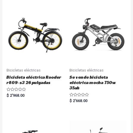
d
0
o
u
t
o
f
5
Bicicletas eléctricas
Bicicletas eléctricas
Bicicleta eléctrica Rooder
Se vende bicicleta
r809-s3 26 pulgadas
eléctrica mocha 750w
35ah
R
$
2'968.00
a
R
$
2'668.00
t
a
e
t
d
e
0
d
o
0
u
o
t
u
o
t
f
o