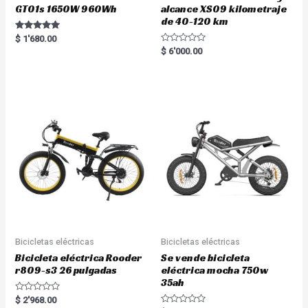
GT01s 1650W 960Wh
alcance XS09 kilometraje
de 40-120 km
Rated
$
1'680.00
5.00
R
$
6'000.00
out of 5
a
t
e
d
0
o
u
t
o
f
5
Bicicletas eléctricas
Bicicletas eléctricas
Bicicleta eléctrica Rooder
Se vende bicicleta
r809-s3 26 pulgadas
eléctrica mocha 750w
35ah
R
$
2'968.00
a