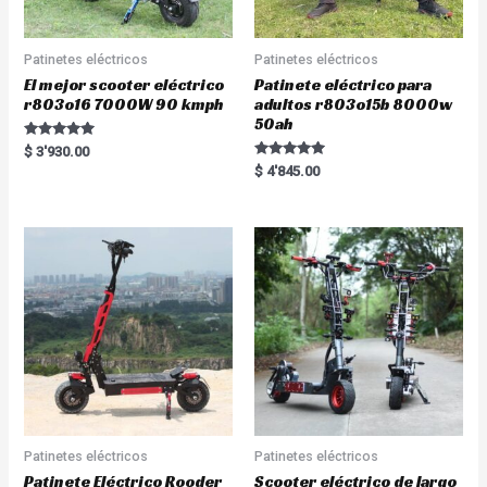
Patinetes eléctricos
Patinetes eléctricos
El mejor scooter eléctrico
Patinete eléctrico para
r803o16 7000W 90 kmph
adultos r803o15b 8000w
50ah
Rated
$
3'930.00
5.00
Rated
$
4'845.00
out of 5
5.00
out of 5
Patinetes eléctricos
Patinetes eléctricos
Patinete Eléctrico Rooder
Scooter eléctrico de largo