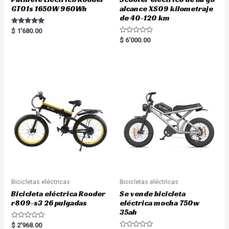
GT01s 1650W 960Wh
alcance XS09 kilometraje
de 40-120 km
Rated
$
1'680.00
5.00
R
$
6'000.00
out of 5
a
t
e
d
0
o
u
t
o
f
5
Bicicletas eléctricas
Bicicletas eléctricas
Bicicleta eléctrica Rooder
Se vende bicicleta
r809-s3 26 pulgadas
eléctrica mocha 750w
35ah
R
$
2'968.00