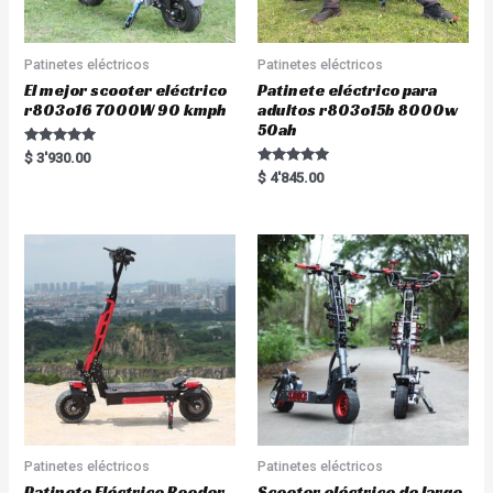
Patinetes eléctricos
Patinetes eléctricos
El mejor scooter eléctrico
Patinete eléctrico para
r803o16 7000W 90 kmph
adultos r803o15b 8000w
50ah
Rated
$
3'930.00
5.00
Rated
$
4'845.00
out of 5
5.00
out of 5
Patinetes eléctricos
Patinetes eléctricos
Patinete Eléctrico Rooder
Scooter eléctrico de largo