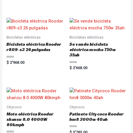
a
t
e
d
0
o
u
t
o
f
5
Bicicletas eléctricas
Bicicletas eléctricas
Bicicleta eléctrica Rooder
Se vende bicicleta
r809-s3 26 pulgadas
eléctrica mocha 750w
35ah
R
$
2'968.00
a
R
$
2'668.00
t
a
e
t
d
e
0
d
o
0
u
o
t
u
o
t
f
o
5
f
5
Citycoco
Citycoco
Moto eléctrica Rooder
Patinete Citycoco Rooder
shansu 8.0 4000W
hm8 3000w 40ah
80kmph
R
$
3'783.00