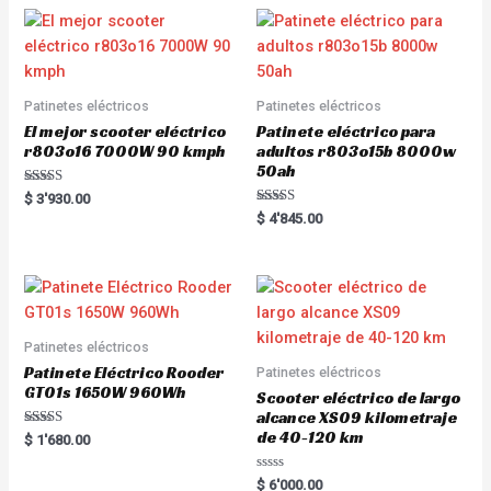
Patinetes eléctricos
Patinetes eléctricos
El mejor scooter eléctrico
Patinete eléctrico para
r803o16 7000W 90 kmph
adultos r803o15b 8000w
50ah
Rated
$
3'930.00
5.00
Rated
$
4'845.00
out of 5
5.00
out of 5
Patinetes eléctricos
Patinete Eléctrico Rooder
Patinetes eléctricos
GT01s 1650W 960Wh
Scooter eléctrico de largo
alcance XS09 kilometraje
de 40-120 km
Rated
$
1'680.00
5.00
out of 5
R
$
6'000.00