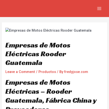
Skip
Navegación
MAIN
to
de
MEN
content
entradas
Empresas de Motos
Eléctricas Rooder
Guatemala
Leave a Comment
/
Productos
/ By
fredyjose.com
Empresas de Motos
Eléctricas – Rooder
Guatemala, Fábrica China y