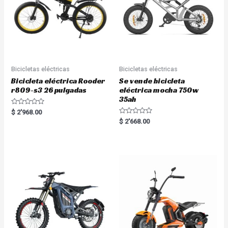
Bicicletas eléctricas
Bicicletas eléctricas
Bicicleta eléctrica Rooder
Se vende bicicleta
r809-s3 26 pulgadas
eléctrica mocha 750w
35ah
R
$
2'968.00
a
R
$
2'668.00
t
a
e
t
d
e
0
d
o
0
u
o
t
u
o
t
f
o
5
f
5