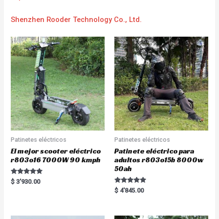
Shenzhen Rooder Technology Co., Ltd.
Patinetes eléctricos
Patinetes eléctricos
El mejor scooter eléctrico
Patinete eléctrico para
r803o16 7000W 90 kmph
adultos r803o15b 8000w
50ah
Rated
$
3'930.00
5.00
Rated
$
4'845.00
out of 5
5.00
out of 5