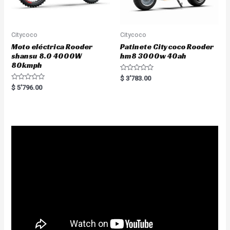
Citycoco
Citycoco
Moto eléctrica Rooder
Patinete Citycoco Rooder
shansu 8.0 4000W
hm8 3000w 40ah
80kmph
R
$
3'783.00
a
R
$
5'796.00
t
a
e
t
d
e
0
d
o
0
u
o
t
u
o
t
f
o
5
f
5