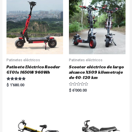
Patinetes eléctricos
Patinetes eléctricos
Patinete Eléctrico Rooder
Scooter eléctrico de largo
GT01s 1650W 960Wh
alcance XS09 kilometraje
de 40-120 km
Rated
$
1'680.00
5.00
R
$
6'000.00
out of 5
a
t
e
d
0
o
u
t
o
f
5