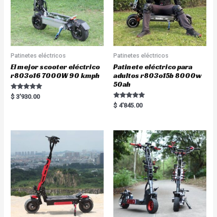
Patinetes eléctricos
Patinetes eléctricos
El mejor scooter eléctrico
Patinete eléctrico para
r803o16 7000W 90 kmph
adultos r803o15b 8000w
50ah
Rated
$
3'930.00
5.00
Rated
$
4'845.00
out of 5
5.00
out of 5