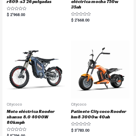
r809-s3 26 pulgadas
eléctrica mocha 750w
35ah
R
$
2'968.00
a
R
$
2'668.00
t
a
e
t
d
e
0
d
o
0
u
o
t
u
o
t
f
o
5
f
5
Citycoco
Citycoco
Moto eléctrica Rooder
Patinete Citycoco Rooder
shansu 8.0 4000W
hm8 3000w 40ah
80kmph
R
$
3'783.00
a
R
$
5'796.00