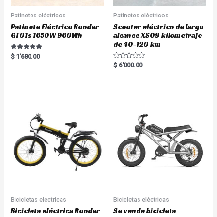
Patinetes eléctricos
Patinetes eléctricos
Patinete Eléctrico Rooder
Scooter eléctrico de largo
GT01s 1650W 960Wh
alcance XS09 kilometraje
de 40-120 km
Rated
$
1'680.00
5.00
R
$
6'000.00
out of 5
a
t
e
d
0
o
u
t
o
f
5
Bicicletas eléctricas
Bicicletas eléctricas
Bicicleta eléctrica Rooder
Se vende bicicleta