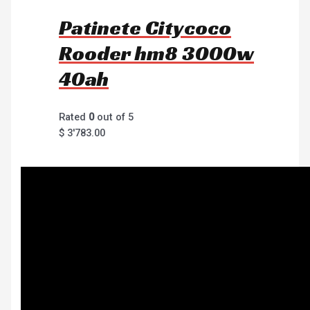
Patinete Citycoco
Rooder hm8 3000w
40ah
Rated
0
out of 5
$
3'783.00