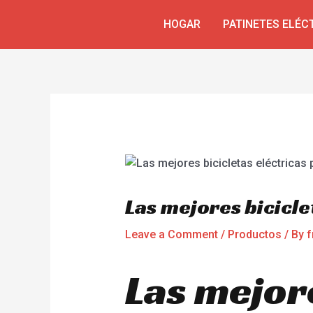
Skip
Navegación
HOGAR
PATINETES ELÉC
to
de
content
entradas
Las mejores bicicl
Leave a Comment
/
Productos
/ By
f
Las mejore