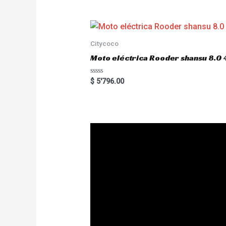
e
d
0
o
u
t
o
Citycoco
f
5
Moto eléctrica Rooder shansu 8
R
$
5'796.00
a
t
e
d
0
o
u
t
o
f
5