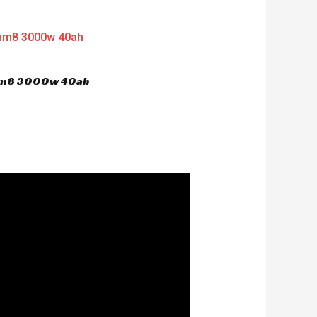
 hm8 3000w 40ah