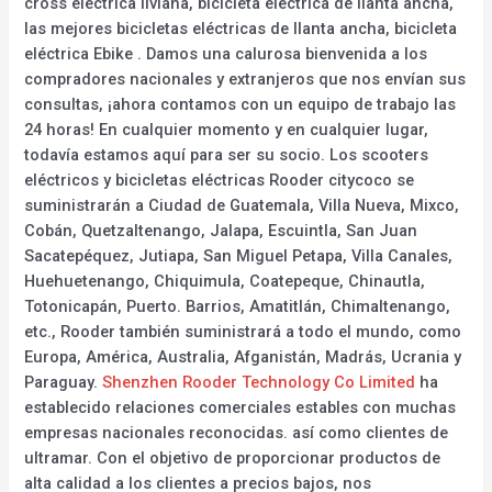
cross eléctrica liviana, bicicleta eléctrica de llanta ancha,
las mejores bicicletas eléctricas de llanta ancha, bicicleta
eléctrica Ebike . Damos una calurosa bienvenida a los
compradores nacionales y extranjeros que nos envían sus
consultas, ¡ahora contamos con un equipo de trabajo las
24 horas! En cualquier momento y en cualquier lugar,
todavía estamos aquí para ser su socio. Los scooters
eléctricos y bicicletas eléctricas Rooder citycoco se
suministrarán a Ciudad de Guatemala, Villa Nueva, Mixco,
Cobán, Quetzaltenango, Jalapa, Escuintla, San Juan
Sacatepéquez, Jutiapa, San Miguel Petapa, Villa Canales,
Huehuetenango, Chiquimula, Coatepeque, Chinautla,
Totonicapán, Puerto. Barrios, Amatitlán, Chimaltenango,
etc., Rooder también suministrará a todo el mundo, como
Europa, América, Australia, Afganistán, Madrás, Ucrania y
Paraguay.
Shenzhen Rooder Technology Co Limited
ha
establecido relaciones comerciales estables con muchas
empresas nacionales reconocidas. así como clientes de
ultramar. Con el objetivo de proporcionar productos de
alta calidad a los clientes a precios bajos, nos