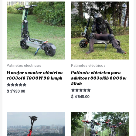
Patinetes eléctricos
Patinetes eléctricos
El mejor scooter eléctrico
Patinete eléctrico para
r803o16 7000W 90 kmph
adultos r803o15b 8000w
50ah
Rated
$
3'930.00
5.00
Rated
$
4'845.00
out of 5
5.00
out of 5