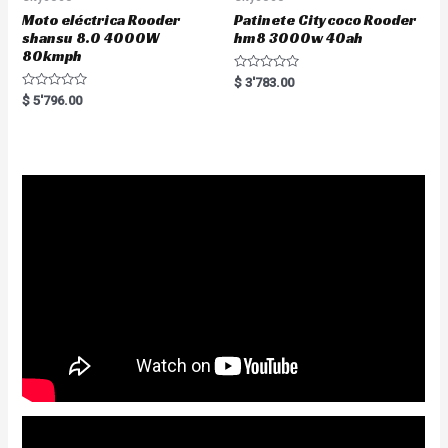
Moto eléctrica Rooder
Patinete Citycoco Rooder
shansu 8.0 4000W
hm8 3000w 40ah
80kmph
R
$
3'783.00
a
R
$
5'796.00
t
a
e
t
d
e
0
d
o
0
u
o
t
u
o
t
f
o
5
f
5