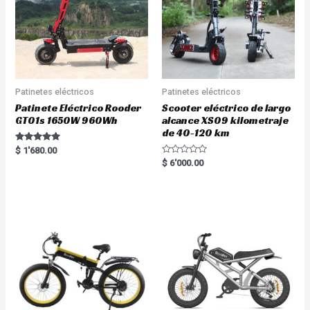
Patinetes eléctricos
Patinetes eléctricos
Patinete Eléctrico Rooder
Scooter eléctrico de largo
GT01s 1650W 960Wh
alcance XS09 kilometraje
de 40-120 km
Rated
$
1'680.00
5.00
R
$
6'000.00
out of 5
a
t
e
d
0
o
u
t
o
f
5