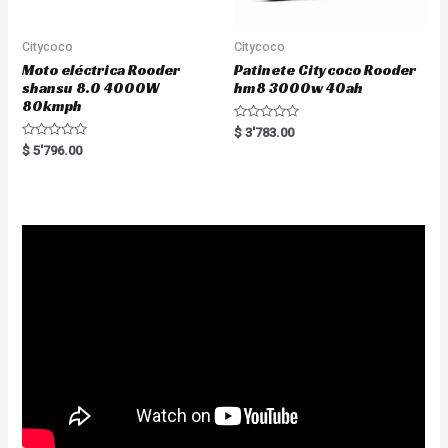
Citycoco
Citycoco
Moto eléctrica Rooder
Patinete Citycoco Rooder
shansu 8.0 4000W
hm8 3000w 40ah
80kmph
R
$
3'783.00
a
R
$
5'796.00
t
a
e
t
d
e
0
d
o
0
u
o
t
u
o
t
f
o
5
f
5