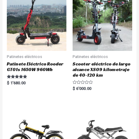
Patinetes eléctricos
Patinetes eléctricos
Patinete Eléctrico Rooder
Scooter eléctrico de largo
GT01s 1650W 960Wh
alcance XS09 kilometraje
de 40-120 km
Rated
$
1'680.00
5.00
R
$
6'000.00
out of 5
a
t
e
d
0
o
u
t
o
f
5