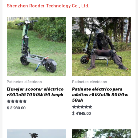
Shenzhen Rooder Technology Co., Ltd.
Patinetes eléctricos
Patinetes eléctricos
El mejor scooter eléctrico
Patinete eléctrico para
r803o16 7000W 90 kmph
adultos r803o15b 8000w
50ah
Rated
$
3'930.00
5.00
Rated
$
4'845.00
out of 5
5.00
out of 5