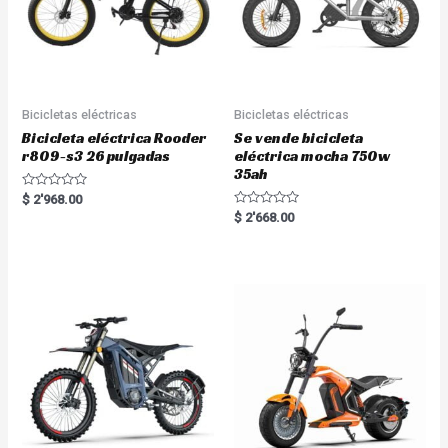
Bicicletas eléctricas
Bicicletas eléctricas
Bicicleta eléctrica Rooder
Se vende bicicleta
r809-s3 26 pulgadas
eléctrica mocha 750w
35ah
R
$
2'968.00
a
R
$
2'668.00
t
a
e
t
d
e
0
d
o
0
u
o
t
u
o
t
f
o
5
f
5