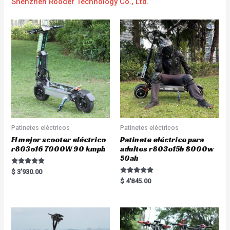
Shenzhen Rooder Technology Co., Ltd.
Patinetes eléctricos
Patinetes eléctricos
El mejor scooter eléctrico
Patinete eléctrico para
r803o16 7000W 90 kmph
adultos r803o15b 8000w
50ah
Rated
$
3'930.00
5.00
Rated
$
4'845.00
out of 5
5.00
out of 5