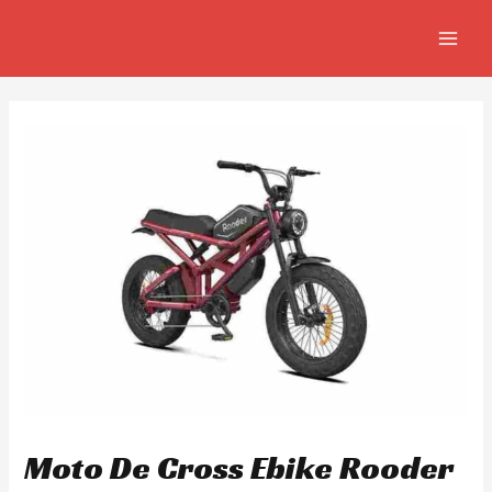
Skip
Navegación
MAIN
to
de
MEN
content
entradas
Moto De Cross Ebike Rooder