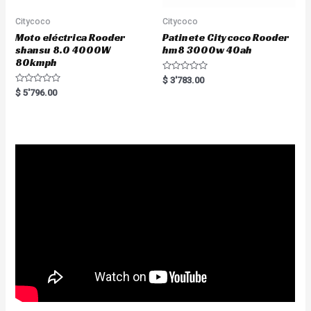
Citycoco
Citycoco
Moto eléctrica Rooder
Patinete Citycoco Rooder
shansu 8.0 4000W
hm8 3000w 40ah
80kmph
R
$
3'783.00
a
R
$
5'796.00
t
a
e
t
d
e
0
d
o
0
u
o
t
u
o
t
f
o
5
f
5