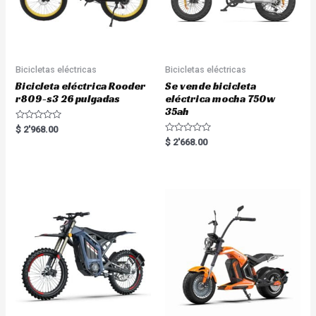
Bicicletas eléctricas
Bicicletas eléctricas
Bicicleta eléctrica Rooder
Se vende bicicleta
r809-s3 26 pulgadas
eléctrica mocha 750w
35ah
R
$
2'968.00
a
R
$
2'668.00
t
a
e
t
d
e
0
d
o
0
u
o
t
u
o
t
f
o
5
f
5