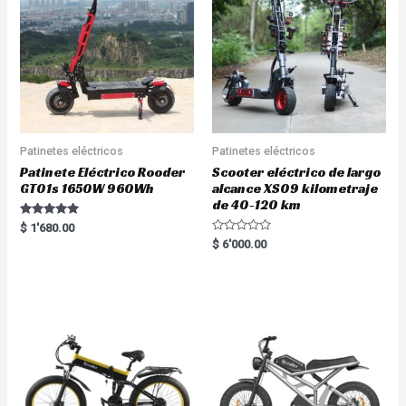
Patinetes eléctricos
Patinetes eléctricos
Patinete Eléctrico Rooder
Scooter eléctrico de largo
GT01s 1650W 960Wh
alcance XS09 kilometraje
de 40-120 km
Rated
$
1'680.00
5.00
R
$
6'000.00
out of 5
a
t
e
d
0
o
u
t
o
f
5