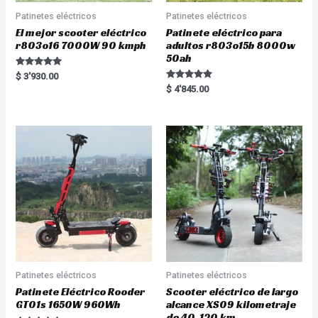
Patinetes eléctricos
Patinetes eléctricos
El mejor scooter eléctrico
Patinete eléctrico para
r803o16 7000W 90 kmph
adultos r803o15b 8000w
50ah
Rated
$
3'930.00
5.00
Rated
$
4'845.00
out of 5
5.00
out of 5
Patinetes eléctricos
Patinetes eléctricos
Patinete Eléctrico Rooder
Scooter eléctrico de largo
GT01s 1650W 960Wh
alcance XS09 kilometraje
de 40-120 km