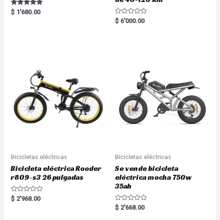
Rated
$
1'680.00
5.00
R
$
6'000.00
out of 5
a
t
e
d
0
o
u
t
o
f
5
Bicicletas eléctricas
Bicicletas eléctricas
Bicicleta eléctrica Rooder
Se vende bicicleta
r809-s3 26 pulgadas
eléctrica mocha 750w
35ah
R
$
2'968.00
a
R
$
2'668.00
t
a
e
t