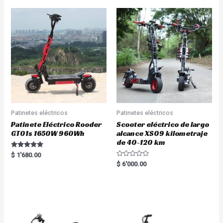
Patinetes eléctricos
Patinetes eléctricos
Patinete Eléctrico Rooder
Scooter eléctrico de largo
GT01s 1650W 960Wh
alcance XS09 kilometraje
de 40-120 km
Rated
$
1'680.00
5.00
R
$
6'000.00
out of 5
a
t
e
d
0
o
u
t
o
f