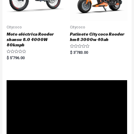
Citycoco
Citycoco
Moto eléctrica Rooder
Patinete Citycoco Rooder
shansu 8.0 4000W
hm8 3000w 40ah
80kmph
R
$
3'783.00
a
R
$
5'796.00
t
a
e
t
d
e
0
d
o
0
u
o
t
u
o
t
f
o
5
f
5