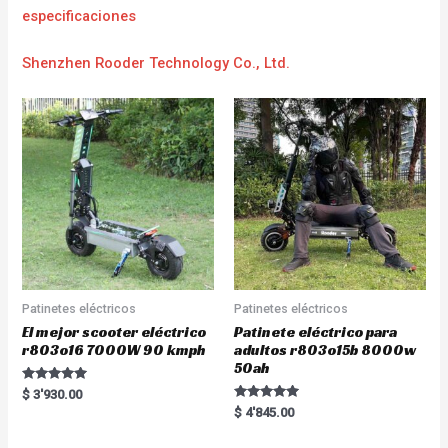
e
specificaciones
Shenzhen Rooder Technology Co., Ltd.
Patinetes eléctricos
Patinetes eléctricos
El mejor scooter eléctrico
Patinete eléctrico para
r803o16 7000W 90 kmph
adultos r803o15b 8000w
50ah
Rated
$
3'930.00
5.00
Rated
$
4'845.00
out of 5
5.00
out of 5