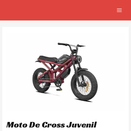
Skip
Navegación
MAIN
to
de
MEN
content
entradas
Moto De Cross Juvenil