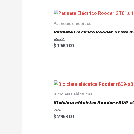
Patinetes eléctricos
Patinete Eléctrico Rooder GT01s
Rated
$
1'680.00
5.00
out of 5
Bicicletas eléctricas
Bicicleta eléctrica Rooder r809-s
R
$
2'968.00
a
t
e
d