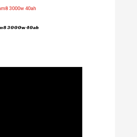
 hm8 3000w 40ah