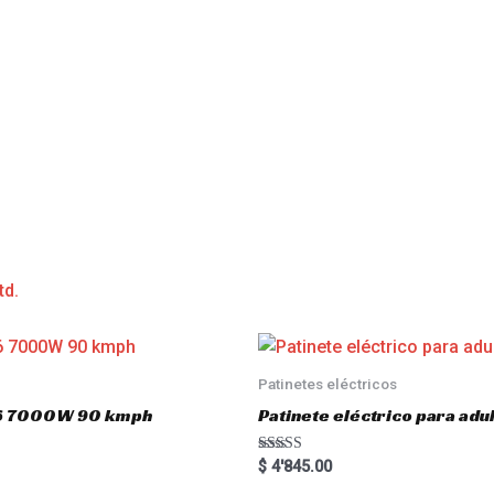
td.
Patinetes eléctricos
o16 7000W 90 kmph
Patinete eléctrico para a
Rated
$
4'845.00
5.00
out of 5