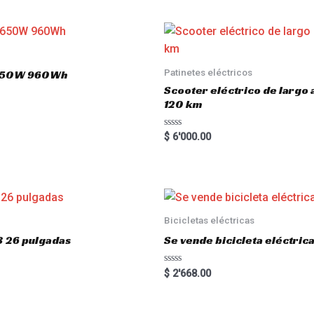
Patinetes eléctricos
 1650W 960Wh
Scooter eléctrico de largo
120 km
R
$
6'000.00
a
t
e
d
0
o
u
t
o
Bicicletas eléctricas
f
5
3 26 pulgadas
Se vende bicicleta eléctri
R
$
2'668.00
a
t
e
d