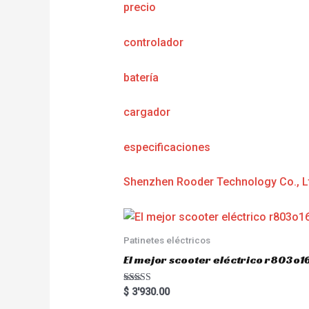
precio
controlador
batería
cargador
e
specificaciones
Shenzhen Rooder Technology Co., L
Patinetes eléctricos
El mejor scooter eléctrico r803
Rated
$
3'930.00
5.00
out of 5