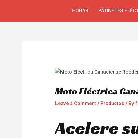
Skip
Navegación
HOGAR
PATINETES ELÉC
to
de
content
entradas
Moto Eléctrica Ca
Leave a Comment
/
Productos
/ By
f
Acelere su