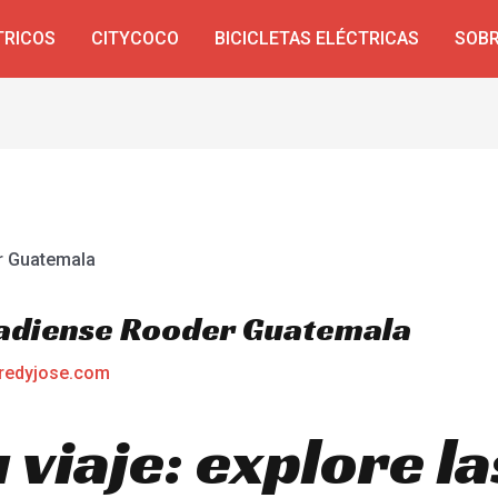
TRICOS
CITYCOCO
BICICLETAS ELÉCTRICAS
SOBR
nadiense Rooder Guatemala
redyjose.com
 viaje: explore l