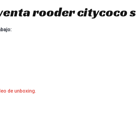
venta rooder citycoco 
abajo:
deo de unboxing.