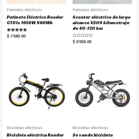
Patinetes eléctricos
Patinetes eléctricos
Patinete Eléctrico Rooder
Scooter eléctrico de largo
GT01s 1650W 960Wh
alcance XS09 kilometraje
de 40-120 km
Rated
$
1'680.00
5.00
R
$
6'000.00
out of 5
a
t
e
d
0
o
u
t
o
f
5
Bicicletas eléctricas
Bicicletas eléctricas
Bicicleta eléctrica Rooder
Se vende bicicleta