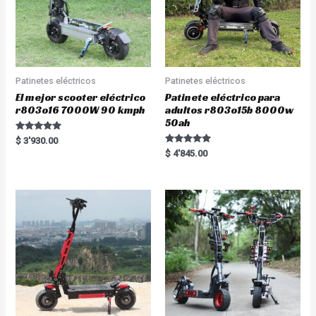
Patinetes eléctricos
Patinetes eléctricos
El mejor scooter eléctrico
Patinete eléctrico para
r803o16 7000W 90 kmph
adultos r803o15b 8000w
50ah
Rated
$
3'930.00
5.00
Rated
$
4'845.00
out of 5
5.00
out of 5