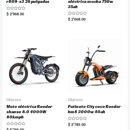
r809-s3 26 pulgadas
eléctrica mocha 750w
35ah
R
$
2'968.00
a
R
$
2'668.00
t
a
e
t
d
e
0
d
o
0
u
o
t
u
o
t
f
o
5
f
5
Citycoco
Citycoco
Moto eléctrica Rooder
Patinete Citycoco Rooder
shansu 8.0 4000W
hm8 3000w 40ah
80kmph
R
$
3'783.00
a
R
$
5'796.00