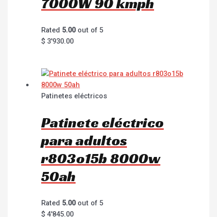
7000W 90 kmph
Rated
5.00
out of 5
$
3'930.00
Patinetes eléctricos
Patinete eléctrico
para adultos
r803o15b 8000w
50ah
Rated
5.00
out of 5
$
4'845.00