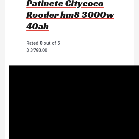
Patinete Citycoco
Rooder hm8 3000w
40ah
Rated
0
out of 5
$
3'783.00