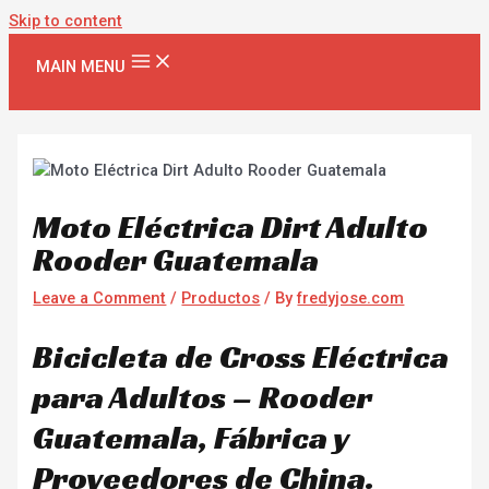
Skip to content
MAIN MENU
Moto Eléctrica Dirt Adulto
Rooder Guatemala
Leave a Comment
/
Productos
/ By
fredyjose.com
Bicicleta de Cross Eléctrica
para Adultos – Rooder
Guatemala, Fábrica y
Proveedores de China.