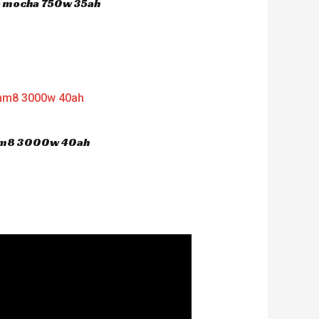
ca mocha 750w 35ah
 hm8 3000w 40ah