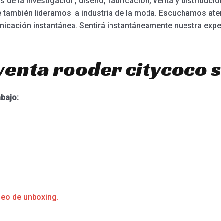
de la investigación, diseño, fabricación, venta y distribución
e también lideramos la industria de la moda. Escuchamos at
icación instantánea. Sentirá instantáneamente nuestra experi
venta rooder citycoco 
abajo:
deo de unboxing.