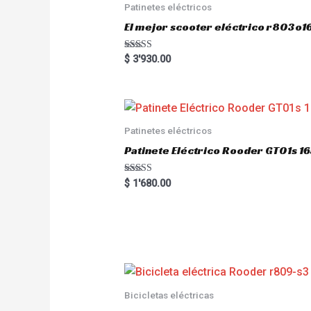
Patinetes eléctricos
El mejor scooter eléctrico r803
Rated
$
3'930.00
5.00
out of 5
Patinetes eléctricos
Patinete Eléctrico Rooder GT01s
Rated
$
1'680.00
5.00
out of 5
Bicicletas eléctricas