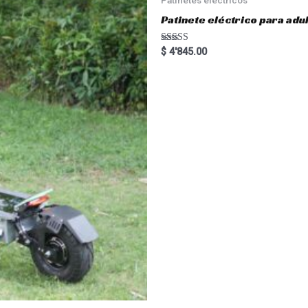
Patinete eléctrico para a
Rated
$
4'845.00
5.00
out of 5