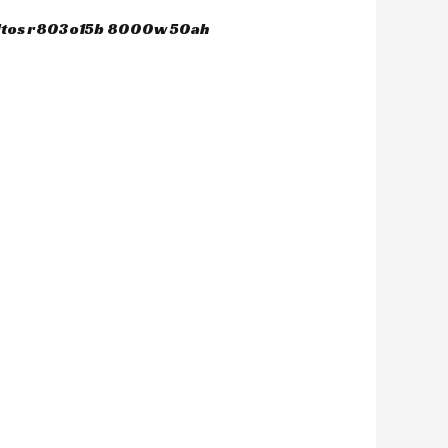
dultos r803o15b 8000w 50ah