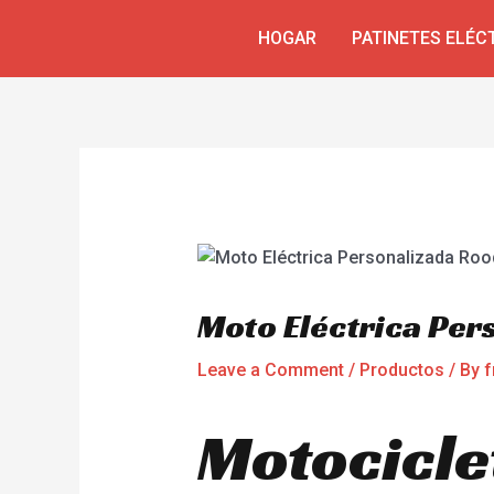
Skip
Navegación
HOGAR
PATINETES ELÉC
to
de
content
entradas
Moto Eléctrica Pe
Leave a Comment
/
Productos
/ By
f
Motocicle