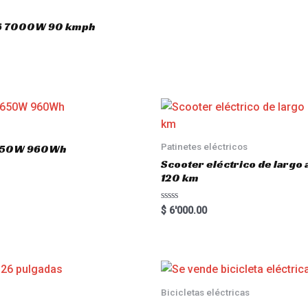
o16 7000W 90 kmph
Patinetes eléctricos
 1650W 960Wh
Scooter eléctrico de largo
120 km
R
$
6'000.00
a
t
e
d
0
o
u
t
o
Bicicletas eléctricas
f
5