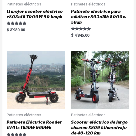
Patinetes eléctricos
Patinetes eléctricos
El mejor scooter eléctrico
Patinete eléctrico para
r803o16 7000W 90 kmph
adultos r803o15b 8000w
50ah
Rated
$
3'930.00
5.00
Rated
$
4'845.00
out of 5
5.00
out of 5
Patinetes eléctricos
Patinetes eléctricos
Patinete Eléctrico Rooder
Scooter eléctrico de largo
GT01s 1650W 960Wh
alcance XS09 kilometraje
de 40-120 km