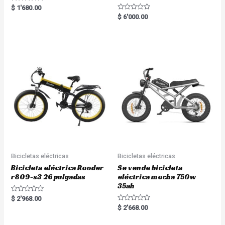
Rated
$
1'680.00
5.00
R
$
6'000.00
out of 5
a
t
e
d
0
o
u
t
o
f
5
Bicicletas eléctricas
Bicicletas eléctricas
Bicicleta eléctrica Rooder
Se vende bicicleta
r809-s3 26 pulgadas
eléctrica mocha 750w
35ah
R
$
2'968.00
a
R
$
2'668.00
t
a
e
t
d
e