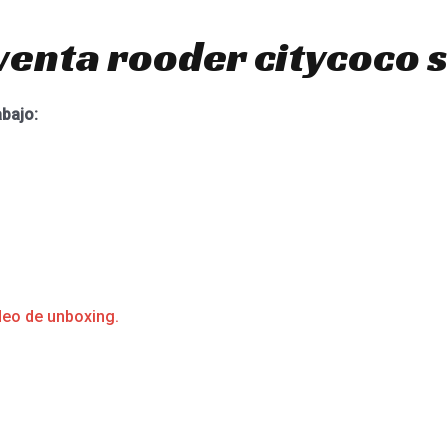
venta rooder citycoco 
abajo:
deo de unboxing.