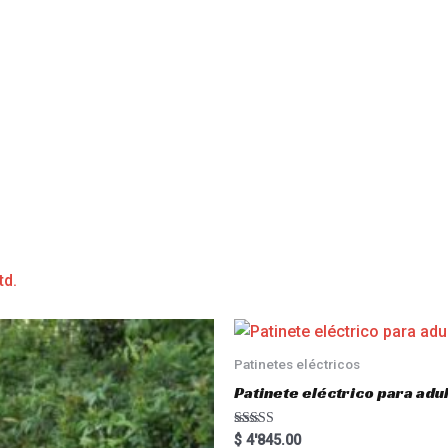
td.
Patinetes eléctricos
Patinete eléctrico para a
Rated
$
4'845.00