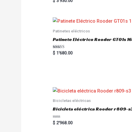
Rated
$
3'930.00
5.00
out of 5
Patinetes eléctricos
Patinete Eléctrico Rooder GT01s
Rated
$
1'680.00
5.00
out of 5
Bicicletas eléctricas
Bicicleta eléctrica Rooder r809-s
R
$
2'968.00
a
t