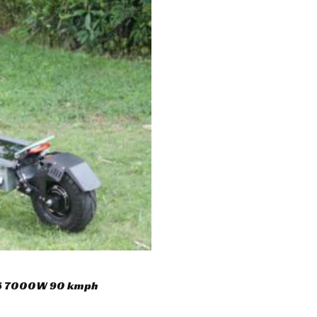
5.00
out of 5
o16 7000W 90 kmph