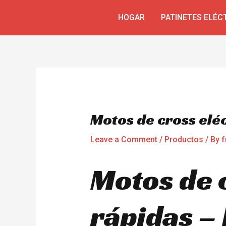
Skip
Navegación
HOGAR
PATINETES ELÉC
to
de
content
entradas
Motos de cross elé
Leave a Comment
/
Productos
/ By
f
Motos de 
rápidas –