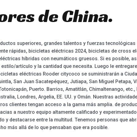
ores de China.
uctos superiores, grandes talentos y fuerzas tecnológicas 
nte rápidas, bicicletas eléctricas 2024, bicicletas de cross e
 eléctricas híbridas con neumáticos gruesos. Si es posible, 
el estilo/artículo y la cantidad que necesita. Luego le entre
icicletas eléctricas Rooder citycoco se suministrarán a Ciud
intla, San Juan Sacatepéquez, Jutiapa, San Miguel Petapa, V
Totonicapán, Puerto. Barrios, Amatitlán, Chimaltenango, etc.
tralia, Londres, Argelia, EE. UU. y Omán. Nuestras activida
ros clientes tengan acceso a la gama más amplia. de produc
racias a nuestro equipo altamente calificado y experimenta
o y destacarse entre la multitud. Tenemos personas que abra
ho más allá de lo que pensaban que era posible.