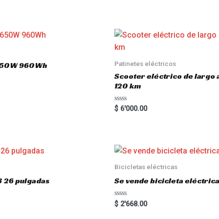
Patinetes eléctricos
 1650W 960Wh
Scooter eléctrico de largo
120 km
R
$
6'000.00
a
t
e
d
0
o
u
t
o
Bicicletas eléctricas
f
5
3 26 pulgadas
Se vende bicicleta eléctri
R
$
2'668.00
a
t