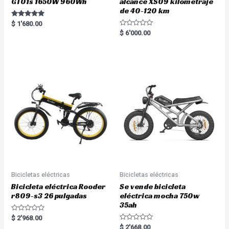
GT01s 1650W 960Wh
alcance XS09 kilometraje
de 40-120 km
Rated
$
1'680.00
5.00
R
$
6'000.00
out of 5
a
t
e
d
0
o
u
t
o
f
5
Bicicletas eléctricas
Bicicletas eléctricas
Bicicleta eléctrica Rooder
Se vende bicicleta
r809-s3 26 pulgadas
eléctrica mocha 750w
35ah
R
$
2'968.00
a
R
$
2'668.00
t