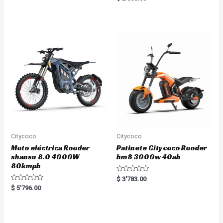
a
e
t
d
e
0
d
o
0
u
o
t
u
o
t
f
o
5
f
5
Citycoco
Citycoco
Moto eléctrica Rooder
Patinete Citycoco Rooder
shansu 8.0 4000W
hm8 3000w 40ah
80kmph
R
$
3'783.00
a
R
$
5'796.00
t
a
e
t
d
e
0
d
o
0
u
o