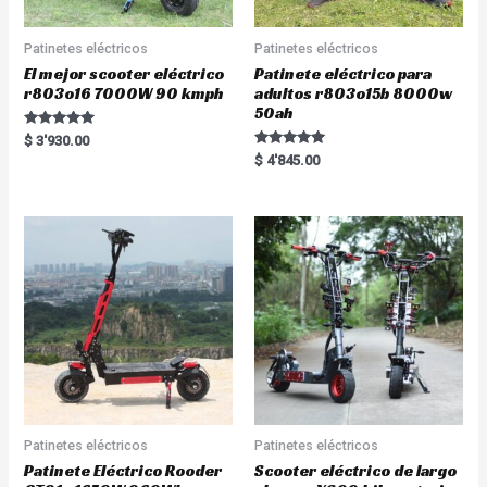
Patinetes eléctricos
Patinetes eléctricos
El mejor scooter eléctrico
Patinete eléctrico para
r803o16 7000W 90 kmph
adultos r803o15b 8000w
50ah
Rated
$
3'930.00
5.00
Rated
$
4'845.00
out of 5
5.00
out of 5
Patinetes eléctricos
Patinetes eléctricos
Patinete Eléctrico Rooder
Scooter eléctrico de largo