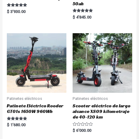
50ah
Rated
$
3'930.00
5.00
Rated
$
4'845.00
out of 5
5.00
out of 5
Patinetes eléctricos
Patinetes eléctricos
Patinete Eléctrico Rooder
Scooter eléctrico de largo
GT01s 1650W 960Wh
alcance XS09 kilometraje
de 40-120 km
Rated
$
1'680.00
5.00
R
$
6'000.00
out of 5
a
t