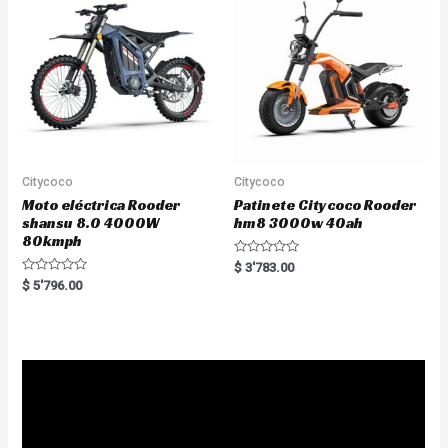
f
o
5
f
5
Citycoco
Citycoco
Moto eléctrica Rooder
Patinete Citycoco Rooder
shansu 8.0 4000W
hm8 3000w 40ah
80kmph
R
$
3'783.00
a
R
$
5'796.00
t
a
e
t
d
e
0
d
o
0
u
o
t
u
o
t
f
o
5
f
5