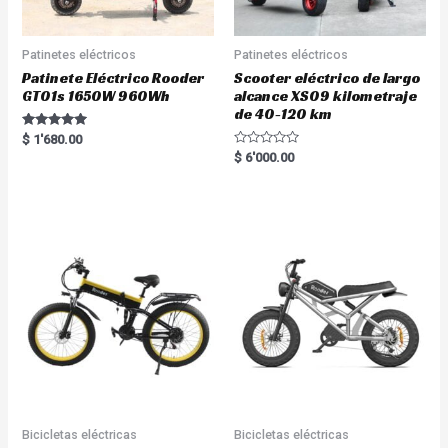
Patinetes eléctricos
Patinetes eléctricos
Patinete Eléctrico Rooder
Scooter eléctrico de largo
GT01s 1650W 960Wh
alcance XS09 kilometraje
de 40-120 km
Rated
$
1'680.00
5.00
R
$
6'000.00
out of 5
a
t
e
d
0
o
u
t
o
f
5
Bicicletas eléctricas
Bicicletas eléctricas