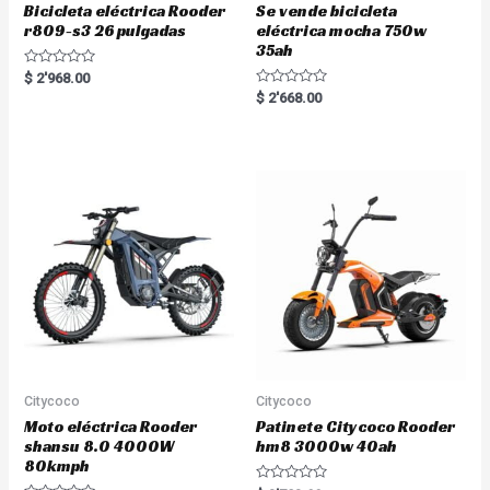
Bicicleta eléctrica Rooder
Se vende bicicleta
r809-s3 26 pulgadas
eléctrica mocha 750w
35ah
R
$
2'968.00
a
R
$
2'668.00
t
a
e
t
d
e
0
d
o
0
u
o
t
u
o
t
f
o
5
f
5
Citycoco
Citycoco
Moto eléctrica Rooder
Patinete Citycoco Rooder
shansu 8.0 4000W
hm8 3000w 40ah
80kmph