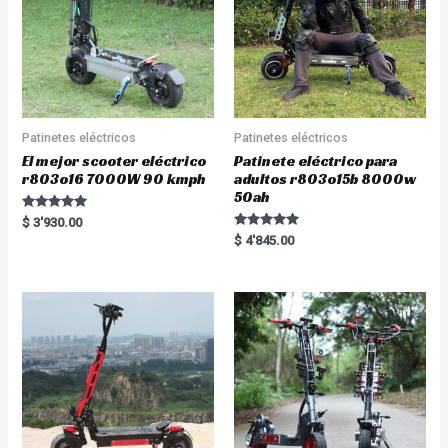
Patinetes eléctricos
Patinetes eléctricos
El mejor scooter eléctrico
Patinete eléctrico para
r803o16 7000W 90 kmph
adultos r803o15b 8000w
50ah
Rated
$
3'930.00
5.00
Rated
$
4'845.00
out of 5
5.00
out of 5