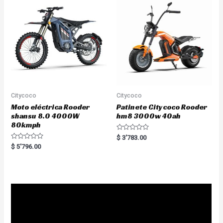
o
t
f
o
5
f
5
Citycoco
Citycoco
Moto eléctrica Rooder
Patinete Citycoco Rooder
shansu 8.0 4000W
hm8 3000w 40ah
80kmph
R
$
3'783.00
a
R
$
5'796.00
t
a
e
t
d
e
0
d
o
0
u
o
t
u
o
t
f
o
5
f
5