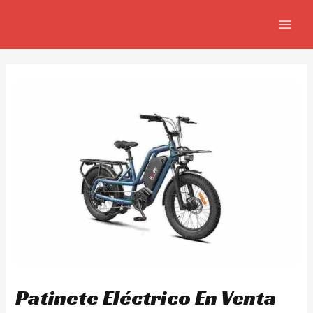
Skip
Navegación
MAIN
to
de
MEN
content
entradas
Patinete Eléctrico En Venta