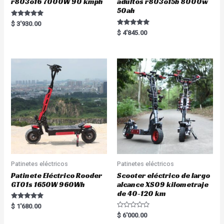
r803o16 7000W 90 kmph
adultos r803o15b 8000w
50ah
Rated
$
3'930.00
5.00
Rated
$
4'845.00
out of 5
5.00
out of 5
Patinetes eléctricos
Patinetes eléctricos
Patinete Eléctrico Rooder
Scooter eléctrico de largo
GT01s 1650W 960Wh
alcance XS09 kilometraje
de 40-120 km
Rated
$
1'680.00
5.00
R
$
6'000.00
out of 5
a