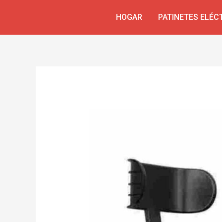
Skip
Navegación
HOGAR
PATINETES ELÉC
to
de
content
entradas