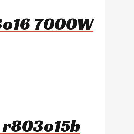
03o16 7000W
s r803o15b