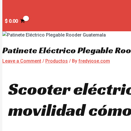
$
0.00
Patinete Eléctrico Plegable R
Leave a Comment
/
Productos
/ By
fredyjose.com
Scooter eléctri
movilidad cómo