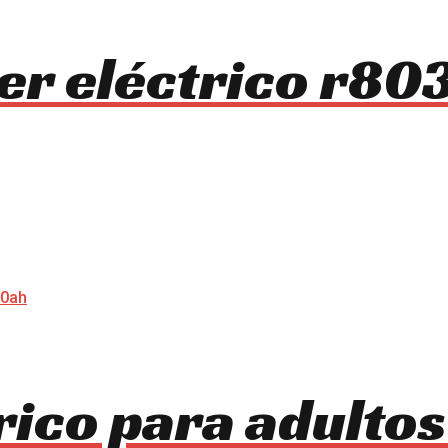
ter eléctrico r8
trico para adulto