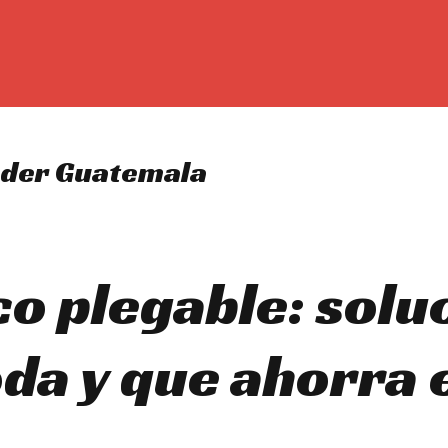
ooder Guatemala
co plegable: solu
da y que ahorra 