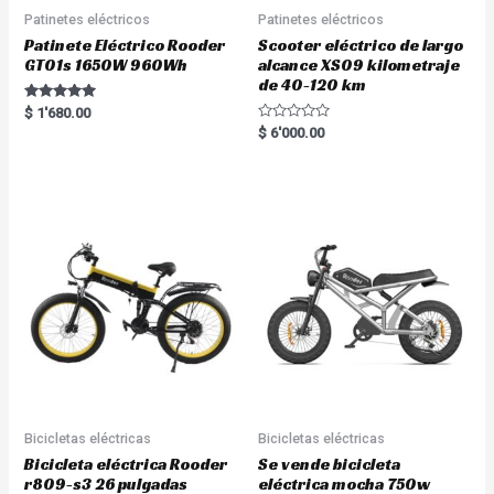
Patinetes eléctricos
Patinetes eléctricos
Patinete Eléctrico Rooder
Scooter eléctrico de largo
GT01s 1650W 960Wh
alcance XS09 kilometraje
de 40-120 km
Rated
$
1'680.00
5.00
R
$
6'000.00
out of 5
a
t
e
d
0
o
u
t
o
f
5
Bicicletas eléctricas
Bicicletas eléctricas
Bicicleta eléctrica Rooder
Se vende bicicleta
r809-s3 26 pulgadas
eléctrica mocha 750w