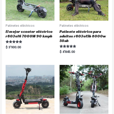
Patinetes eléctricos
Patinetes eléctricos
El mejor scooter eléctrico
Patinete eléctrico para
r803o16 7000W 90 kmph
adultos r803o15b 8000w
50ah
Rated
$
3'930.00
5.00
Rated
$
4'845.00
out of 5
5.00
out of 5