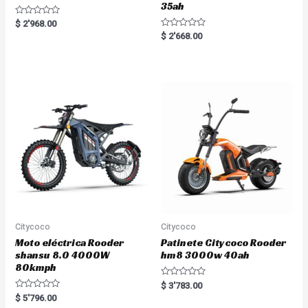
35ah
R
$
2'968.00
a
R
$
2'668.00
t
a
e
t
d
e
0
d
o
0
u
o
t
u
o
t
f
o
5
f
5
Citycoco
Citycoco
Moto eléctrica Rooder
Patinete Citycoco Rooder
shansu 8.0 4000W
hm8 3000w 40ah
80kmph
R
$
3'783.00
a
R
$
5'796.00
t
a