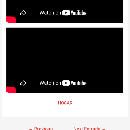
HOGAR
←
Previous
Next Entrada
→