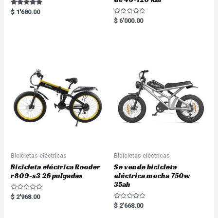
Rated
$
1'680.00
5.00
R
$
6'000.00
out of 5
a
t
e
d
0
o
u
t
o
f
5
Bicicletas eléctricas
Bicicletas eléctricas
Bicicleta eléctrica Rooder
Se vende bicicleta
r809-s3 26 pulgadas
eléctrica mocha 750w
35ah
R
$
2'968.00
a
R
$
2'668.00
t
a
e
t