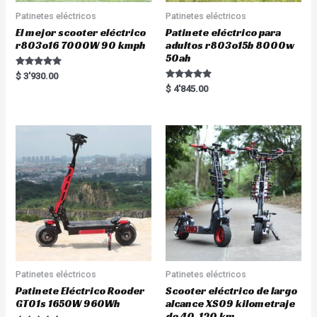
Patinetes eléctricos
Patinetes eléctricos
El mejor scooter eléctrico
Patinete eléctrico para
r803o16 7000W 90 kmph
adultos r803o15b 8000w
50ah
Rated
$
3'930.00
5.00
Rated
$
4'845.00
out of 5
5.00
out of 5
Patinetes eléctricos
Patinetes eléctricos
Patinete Eléctrico Rooder
Scooter eléctrico de largo
GT01s 1650W 960Wh
alcance XS09 kilometraje
de 40-120 km